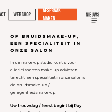
Afspraak
act
Webshop
Nieuws
maken
OF BRUIDSMAKE-UP,
roserende
EEN SPECIALITEIT IN
ONZE SALON
ale Fibroserende
In de make-up studio kunt u voor
allerlei soorten make-up adviezen
g voor Frontale
terecht. Een specialiteit in onze salon is
 Alopecia
de bruidsmake-up /
gelegenheidsmake-up.
Uw trouwdag / feest begint bij Ray