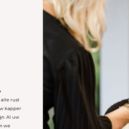
p
alle rust
uw kapper
jn. Al uw
n we