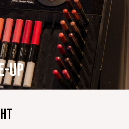
e-up
cht