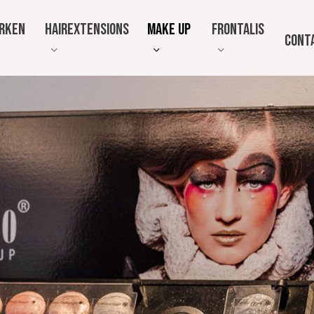
rken
Hairextensions
Make up
Frontalis
Cont
Hairextensions
Make up studio
Frontale Fib
Pruiken en haarwerken
Alopecia
Great Lengths
Gelegenheids make-up
Pruiken van echt haar
Wat is Front
uid analyse
Synthetisch haar
Alopecia?
Damespruiken
Een oplossin
Fibroserende
Herenpruiken
Maathaarwerk
Haaraanvulling
Overige hoofdbedekking