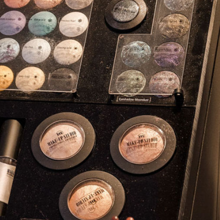
Alopecia of haaruitval
Stichting haarwensen
Certificering
Verzekering
Garantie
Veelgestelde vragen