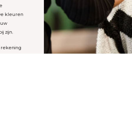
de
De kleuren
n uw
 zijn.
n rekening
ensen en de
rust naar