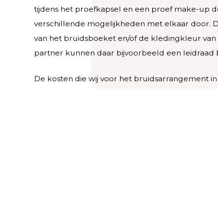
tijdens het proefkapsel en een proef make-up 
verschillende mogelijkheden met elkaar door. 
van het bruidsboeket en/of de kledingkleur va
partner kunnen daar bijvoorbeeld een leidraad bij
De kosten die wij voor het bruidsarrangement i
brengen zijn afhankelijk van uw persoonlijke w
tijdsplanning van uw trouwdag. Informeert u ge
onze mogelijkheden.