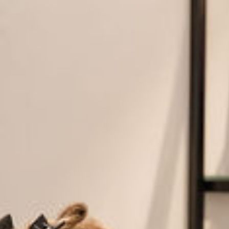
Alopecia of haaruitval
Stichting haarwensen
Certificering
Verzekering
Garantie
Veelgestelde vragen