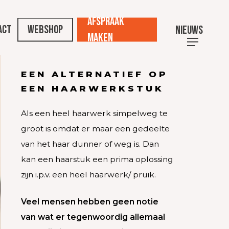
Afspraak
act
Webshop
Nieuws
maken
EEN ALTERNATIEF OP
roserende
EEN HAARWERKSTUK
Als een heel haarwerk simpelweg te
ale Fibroserende
groot is omdat er maar een gedeelte
van het haar dunner of weg is. Dan
g voor Frontale
kan een haarstuk een prima oplossing
 Alopecia
zijn i.p.v. een heel haarwerk/ pruik.
Veel mensen hebben geen notie
van wat er tegenwoordig allemaal