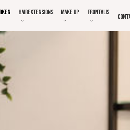
rken
Hairextensions
Make up
Frontalis
Cont
Hairextensions
Make up studio
Frontale Fib
Pruiken en haarwerken
Alopecia
Great Lengths
Gelegenheids make-up
Pruiken van echt haar
Wat is Front
uid analyse
Synthetisch haar
Alopecia?
Damespruiken
Een oplossin
Fibroserende
Herenpruiken
Maathaarwerk
Haaraanvulling
Overige hoofdbedekking