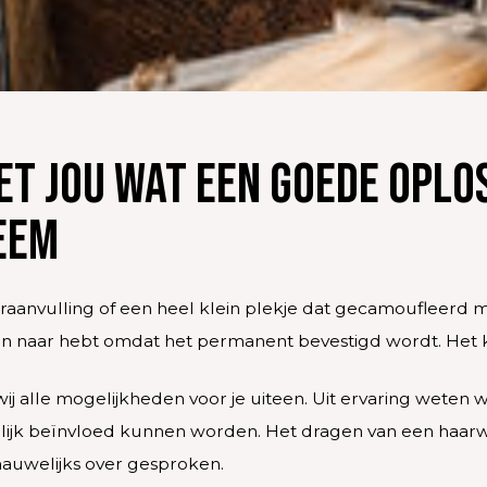
et jou wat een goede oplos
eem
raanvulling of een heel klein plekje dat gecamoufleerd m
en naar hebt omdat het permanent bevestigd wordt. Het 
 wij alle mogelijkheden voor je uiteen. Uit ervaring weten
oorlijk beïnvloed kunnen worden. Het dragen van een haa
nauwelijks over gesproken.