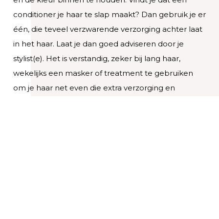
conditioner je haar te slap maakt? Dan gebruik je er
één, die teveel verzwarende verzorging achter laat
in het haar. Laat je dan goed adviseren door je
stylist(e). Het is verstandig, zeker bij lang haar,
wekelijks een masker of treatment te gebruiken
om je haar net even die extra verzorging en
bescherming te geven.
Tips
Dagelijkse styling gewoontes met hitte tools zoals
föhnen, stijl- en krultang tasten je haar aan. Gebruik
daarom producten die je haar tegen de hitte
beschermen. Kevin.Murphy heeft hier speciaal het